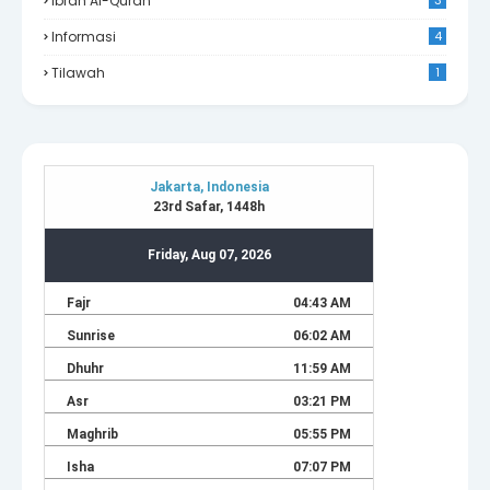
Ibrah Al-Quran
Informasi
4
Tilawah
1