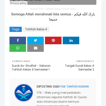
Kelas4 YTK
·
Tahfizh Kelas 4 Surat Yasin
Semoga Allah merahmati kita semua - بارك الله فيكم
جميعا
Tags
Tahfizh Kelas 4
LEBIH LAMA
LEBIH BARU
Surat As-Shoffat - Setoran
Target Surat Kelas 4
Tahfizh Kelas 4 Semester 1
Semester 2
DIPOSTING OLEH
YUK TAHFIZH KAWAN
YTK - Web yang menyediakan
informasi seputar tahfizh Al-Quran
dan informasi Islami lainnya.