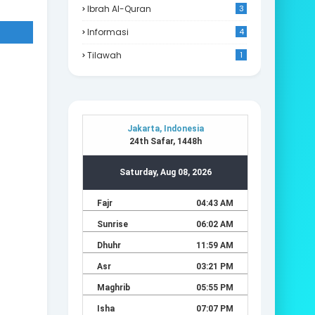
Ibrah Al-Quran
3
Informasi
4
Tilawah
1