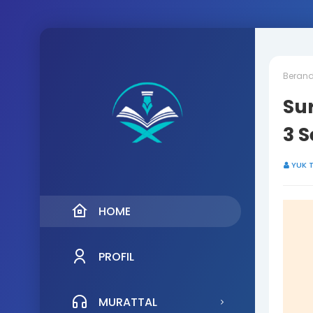
Beran
Sur
3 S
YUK 
HOME
PROFIL
MURATTAL