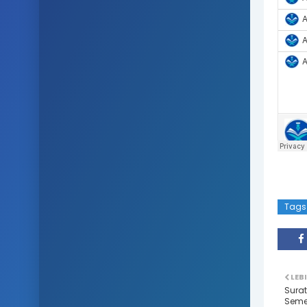
Tags
LEB
Surat
Semes