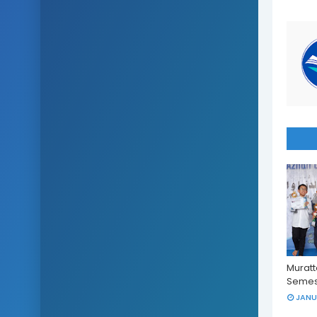
Muratt
Semest
JANU