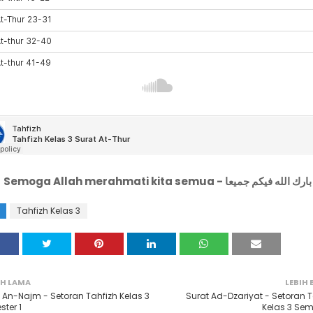
Semoga Allah merahmati kita semua - بارك الله فيكم جميعا
Tahfizh Kelas 3
IH LAMA
LEBIH
 An-Najm - Setoran Tahfizh Kelas 3
Surat Ad-Dzariyat - Setoran T
ter 1
Kelas 3 Sem