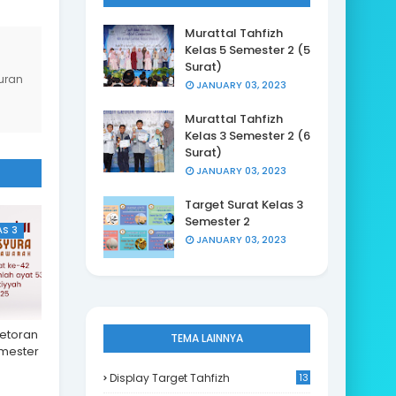
Murattal Tahfizh
Kelas 5 Semester 2 (5
Surat)
uran
JANUARY 03, 2023
Murattal Tahfizh
Kelas 3 Semester 2 (6
Surat)
JANUARY 03, 2023
Target Surat Kelas 3
Semester 2
AS 3
JANUARY 03, 2023
Setoran
TEMA LAINNYA
emester
Display Target Tahfizh
13