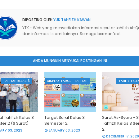
DIPOSTING OLEH
YUK TAHFIZH KAWAN
YTK - Web yang menyediakan informasi seputar tahfizh Al-Q
dan informasi Islami lainnya. Semoga bermanfaat!
ANDA MUNGKIN MENYUKAI POSTINGAN INI
TAHFIZH KELAS 3
DISPLAY TARGET TAHFIZH
TAHFIZH KEL
al Tahfizh Kelas 3
Target Surat Kelas 3
Surat As-Syuro - 
er 2 (6 Surat)
Semester 2
Tahfizh Kelas 3 S
2
ARY 03, 2023
JANUARY 03, 2023
DECEMBER 17, 2020